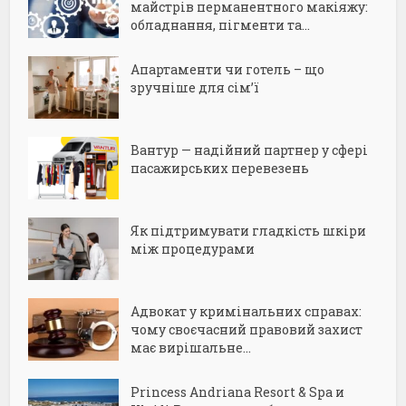
майстрів перманентного макіяжу:
обладнання, пігменти та...
Апартаменти чи готель – що
зручніше для сім’ї
Вантур — надійний партнер у сфері
пасажирських перевезень
Як підтримувати гладкість шкіри
між процедурами
Адвокат у кримінальних справах:
чому своєчасний правовий захист
має вирішальне...
Princess Andriana Resort & Spa и