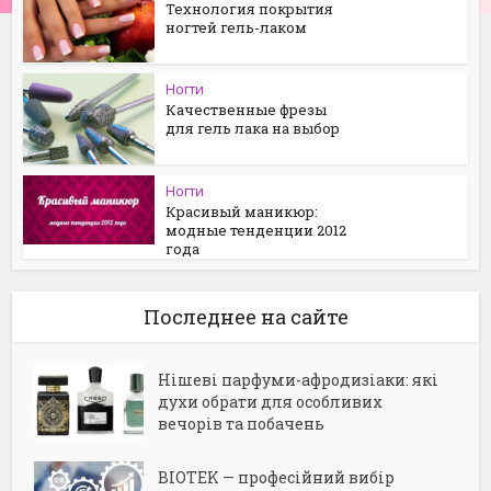
Технология покрытия
ногтей гель-лаком
Ногти
Качественные фрезы
для гель лака на выбор
Ногти
Красивый маникюр:
модные тенденции 2012
года
Последнее на сайте
Нішеві парфуми-афродизіаки: які
духи обрати для особливих
вечорів та побачень
BIOTEK — професійний вибір