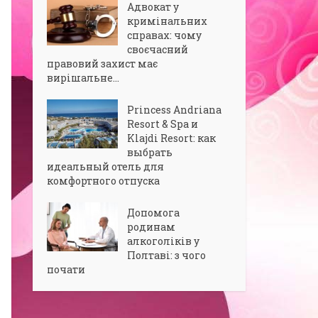
Адвокат у
кримінальних
справах: чому
своєчасний
правовий захист має
вирішальне...
Princess Andriana
Resort & Spa и
Klajdi Resort: как
выбрать
идеальный отель для
комфортного отпуска
Допомога
родинам
алкоголіків у
Полтаві: з чого
почати