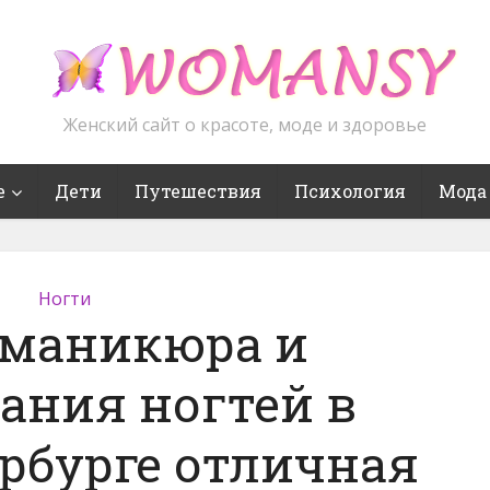
Женский сайт о красоте, моде и здоровье
е
Дети
Путешествия
Психология
Мода
Ногти
 маникюра и
ания ногтей в
рбурге отличная