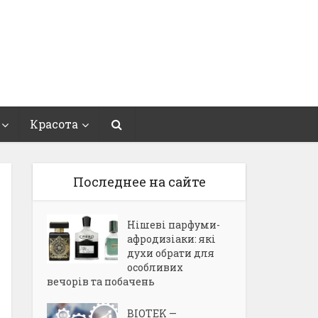
Красота
Последнее на сайте
Нішеві парфуми-
афродизіаки: які
духи обрати для
особливих
вечорів та побачень
BIOTEK —