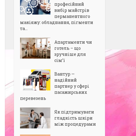
професійний
вибір майстрів
перманентного
макіяжу: обладнання, пігменти
та...
Апартаменти чи
готель – що
зручніше для
сім’ї
Вантур —
надійний
партнер у сфері
пасажирських
перевезень
Як підтримувати
гладкість шкіри
між процедурами