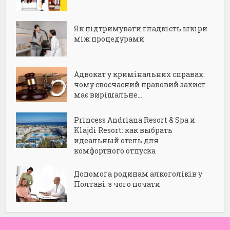
Як підтримувати гладкість шкіри
між процедурами
Адвокат у кримінальних справах:
чому своєчасний правовий захист
має вирішальне...
Princess Andriana Resort & Spa и
Klajdi Resort: как выбрать
идеальный отель для
комфортного отпуска
Допомога родинам алкоголіків у
Полтаві: з чого почати