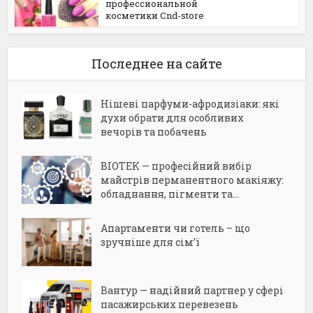
профессиональной
косметики Сnd-store
Последнее на сайте
Нішеві парфуми-афродизіаки: які
духи обрати для особливих
вечорів та побачень
BIOTEK — професійний вибір
майстрів перманентного макіяжу:
обладнання, пігменти та...
Апартаменти чи готель – що
зручніше для сім’ї
Вантур — надійний партнер у сфері
пасажирських перевезень