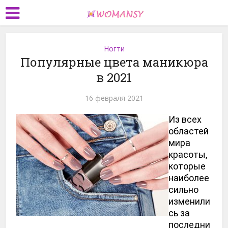
Ногти
Популярные цвета маникюра
в 2021
16 февраля 2021
Из всех 
областей 
мира 
красоты, 
которые 
наиболее 
сильно 
изменили
сь за 
последни