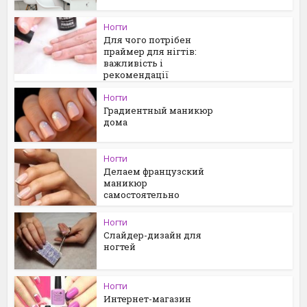
Ногти
Для чого потрібен
праймер для нігтів:
важливість і
рекомендації
Ногти
Градиентный маникюр
дома
Ногти
Делаем французский
маникюр
самостоятельно
Ногти
Слайдер-дизайн для
ногтей
Ногти
Интернет-магазин