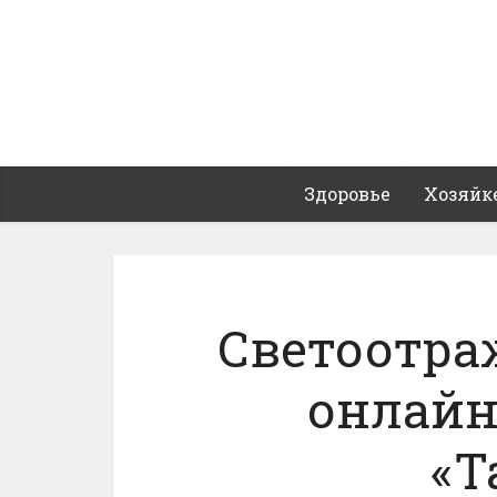
Здоровье
Хозяйк
Светоотра
онлай
«T