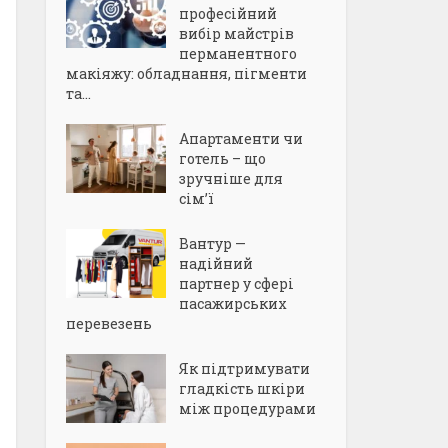
професійний
вибір майстрів
перманентного
макіяжу: обладнання, пігменти
та...
Апартаменти чи
готель – що
зручніше для
сім’ї
Вантур —
надійний
партнер у сфері
пасажирських
перевезень
Як підтримувати
гладкість шкіри
між процедурами