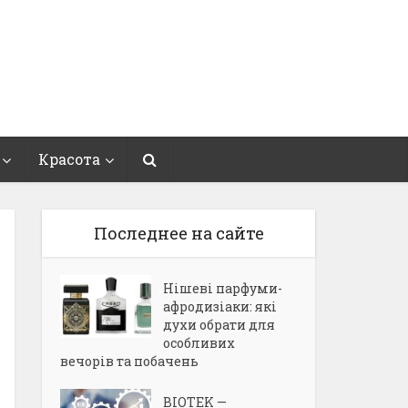
Красота
Последнее на сайте
Нішеві парфуми-
афродизіаки: які
духи обрати для
особливих
вечорів та побачень
BIOTEK —