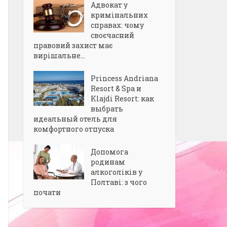
Адвокат у
кримінальних
справах: чому
своєчасний
правовий захист має
вирішальне...
Princess Andriana
Resort & Spa и
Klajdi Resort: как
выбрать
идеальный отель для
комфортного отпуска
Допомога
родинам
алкоголіків у
Полтаві: з чого
почати