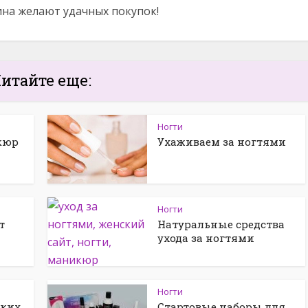
ина желают удачных покупок!
итайте еще:
Ногти
кюр
Ухаживаем за ногтями
Ногти
т
Натуральные средства
ухода за ногтями
Ногти
ских
Стартовые наборы для