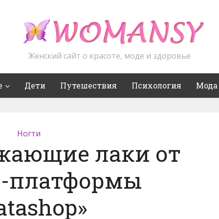
Женский сайт о красоте, моде и здоровье
е
Дети
Путешествия
Психология
Мода
Ногти
жающие лаки от
н-платформы
atashop»