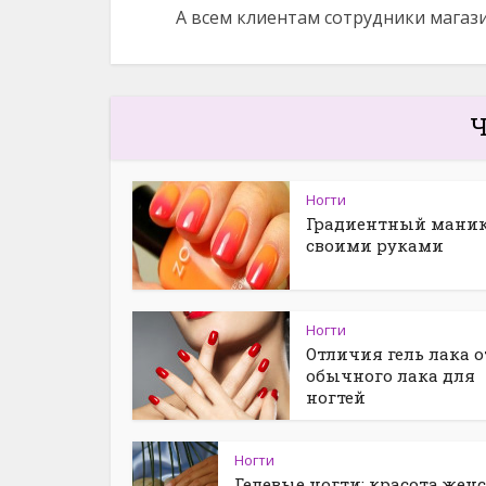
А всем клиентам сотрудники магаз
Ч
Ногти
Градиентный мани
своими руками
Ногти
Отличия гель лака о
обычного лака для
ногтей
Ногти
Гелевые ногти: красота жен