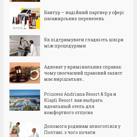
Вантур — надійний партнер у сфері
пасажирських перевезень
Як підтримувати гладкість шкіри
між процедурами
Адвокат у кримінальних справах:
чому своєчасний правовий захист
має вирішальне...
Princess Andriana Resort & Spa и
Klajdi Resort: как выбрать
идеальный отель для
комфортного отпуска
Допомога родинам алкоголіків у
Полтаві: з чого почати