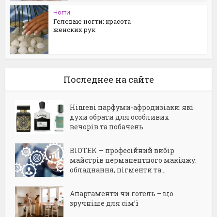
Ногти
Гелевые ногти: красота
женских рук
Последнее на сайте
Нішеві парфуми-афродизіаки: які
духи обрати для особливих
вечорів та побачень
BIOTEK — професійний вибір
майстрів перманентного макіяжу:
обладнання, пігменти та...
Апартаменти чи готель – що
зручніше для сім’ї