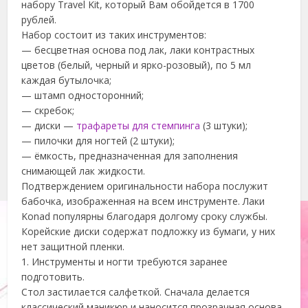
набору Travel Kit, который Вам обойдется в 1700
рублей.
Набор состоит из таких инструментов:
— бесцветная основа под лак, лаки контрастных
цветов (белый, черный и ярко-розовый), по 5 мл
каждая бутылочка;
— штамп односторонний;
— скребок;
— диски —
трафареты для стемпинга
(3 штуки);
— пилочки для ногтей (2 штуки);
— ёмкость, предназначенная для заполнения
снимающей лак жидкости.
Подтверждением оригинальности набора послужит
бабочка, изображенная на всем инструменте. Лаки
Konad популярны благодаря долгому сроку службы.
Корейские диски содержат подложку из бумаги, у них
нет защитной пленки.
1. Инструменты и ногти требуются заранее
подготовить.
Стол застилается салфеткой. Сначала делается
классический маникюр и наносится прозрачная основа,