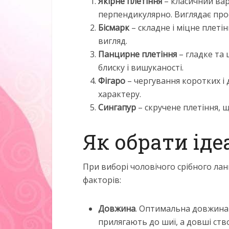
Якірне плетіння
– класичний вар
перпендикулярно. Виглядає прос
Бісмарк
– складне і міцне плеті
вигляд.
Панцирне плетіння
– гладке та
блиску і вишуканості.
Фігаро
– чергування коротких і 
характеру.
Сингапур
– скручене плетіння, 
Як обрати ід
При виборі чоловічого срібного ла
факторів:
Довжина
. Оптимальна довжина 
прилягають до шиї, а довші ст