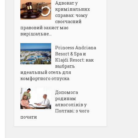
Адвокат у
кримінальних
справах: чому
своєчасний
правовий захист має
вирішальне...
Princess Andriana
Resort & Spa и
Klajdi Resort: как
выбрать
идеальный отель для
комфортного отпуска
Допомога
родинам
алкоголіків у
Полтаві: з чого
почати