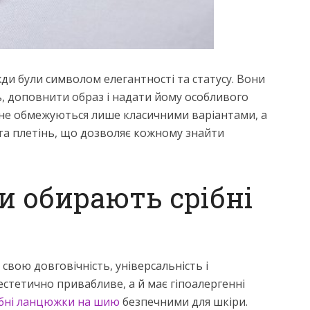
ди були символом елегантності та статусу. Вони
ь, доповнити образ і надати йому особливого
 не обмежуються лише класичними варіантами, а
та плетінь, що дозволяє кожному знайти
и обирають срібні
 свою довговічність, універсальність і
естетично привабливе, а й має гіпоалергенні
рібні ланцюжки на шию
безпечними для шкіри.