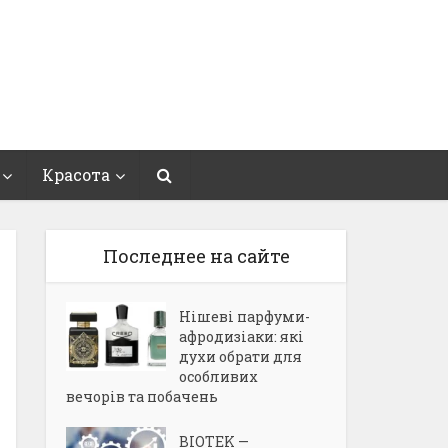
Красота
Последнее на сайте
Нішеві парфуми-
афродизіаки: які
духи обрати для
особливих
вечорів та побачень
BIOTEK —