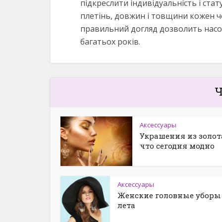
підкреслити індивідуальність і стат
плетінь, довжин і товщини кожен чо
правильний догляд дозволить насо
багатьох років.
Ч
Аксессуары
Украшения из золот
что сегодня модно
Аксессуары
Женские головные уборы
лета