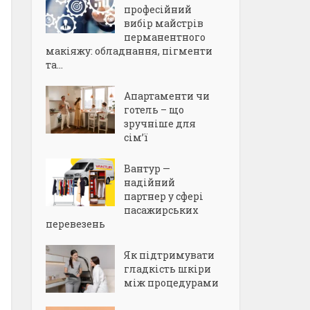
професійний
вибір майстрів
перманентного
макіяжу: обладнання, пігменти
та...
Апартаменти чи
готель – що
зручніше для
сім’ї
Вантур —
надійний
партнер у сфері
пасажирських
перевезень
Як підтримувати
гладкість шкіри
між процедурами