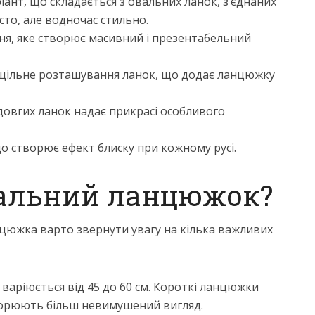
іант, що складається з овальних ланок, з’єднаних
то, але водночас стильно.
ння, яке створює масивний і презентабельний
 щільне розташування ланок, що додає ланцюжку
довгих ланок надає прикрасі особливого
що створює ефект блиску при кожному русі.
еальний ланцюжок?
нцюжка варто звернути увагу на кілька важливих
варіюється від 45 до 60 см. Короткі ланцюжки
ворюють більш невимушений вигляд.