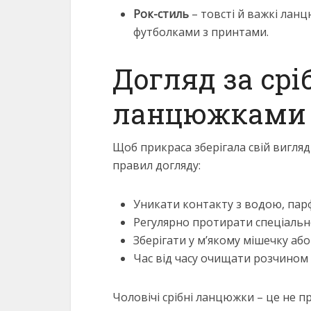
Рок-стиль
– товсті й важкі лан
футболками з принтами.
Догляд за ср
ланцюжками
Щоб прикраса зберігала свій вигля
правил догляду:
Уникати контакту з водою, пар
Регулярно протирати спеціальн
Зберігати у м’якому мішечку аб
Час від часу очищати розчином 
Чоловічі срібні ланцюжки – це не п