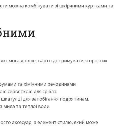
цюги можна комбінувати зі шкіряними куртками та
ібними
д якомога довше, варто дотримуватися простих
фумами та хімічними речовинами.
ою серветкою для срібла.
о шкатулці для запобігання подряпинам.
з мила та теплої води.
росто аксесуар, а елемент стилю, який може