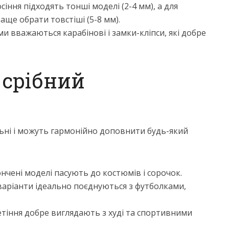
сіння підходять тонші моделі (2-4 мм), а для
аще обрати товстіші (5-8 мм).
ми вважаються карабінові і замки-кліпси, які добре
 срібний
льні і можуть гармонійно доповнити будь-який
ончені моделі пасують до костюмів і сорочок.
варіанти ідеально поєднуються з футболками,
етіння добре виглядають з худі та спортивними