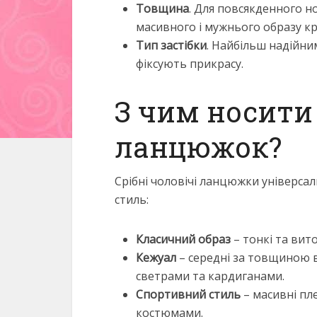
Товщина
. Для повсякденного но
масивного і мужнього образу кр
Тип застібки
. Найбільш надійни
фіксують прикрасу.
З чим носити
ланцюжок?
Срібні чоловічі ланцюжки універса
стиль:
Класичний образ
– тонкі та вит
Кежуал
– середні за товщиною 
светрами та кардиганами.
Спортивний стиль
– масивні пл
костюмами.