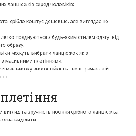
них ланцюжків серед чоловіків:
лота, срібло коштує дешевше, але виглядає не
 легко поєднуються з будь-яким стилем одягу, від
го образу.
віки можуть вибрати ланцюжок як з
і з масивними плетіннями.
би має високу зносостійкість і не втрачає свій
нні.
 плетіння
й вигляд та зручність носіння срібного ланцюжка.
ожна виділити: