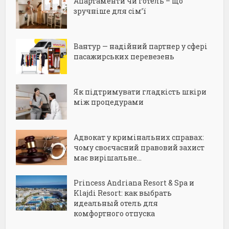
Апартаменти чи готель – що
зручніше для сім’ї
Вантур — надійний партнер у сфері
пасажирських перевезень
Як підтримувати гладкість шкіри
між процедурами
Адвокат у кримінальних справах:
чому своєчасний правовий захист
має вирішальне...
Princess Andriana Resort & Spa и
Klajdi Resort: как выбрать
идеальный отель для
комфортного отпуска