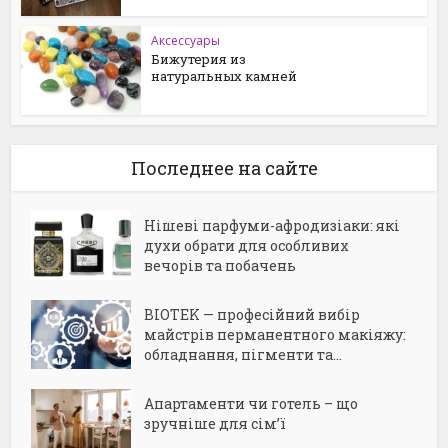
Аксессуары
Бижутерия из
натуральных камней
Последнее на сайте
Нішеві парфуми-афродизіаки: які
духи обрати для особливих
вечорів та побачень
BIOTEK — професійний вибір
майстрів перманентного макіяжу:
обладнання, пігменти та...
Апартаменти чи готель – що
зручніше для сім’ї