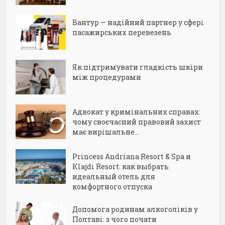
Вантур — надійний партнер у сфері
пасажирських перевезень
Як підтримувати гладкість шкіри
між процедурами
Адвокат у кримінальних справах:
чому своєчасний правовий захист
має вирішальне...
Princess Andriana Resort & Spa и
Klajdi Resort: как выбрать
идеальный отель для
комфортного отпуска
Допомога родинам алкоголіків у
Полтаві: з чого почати