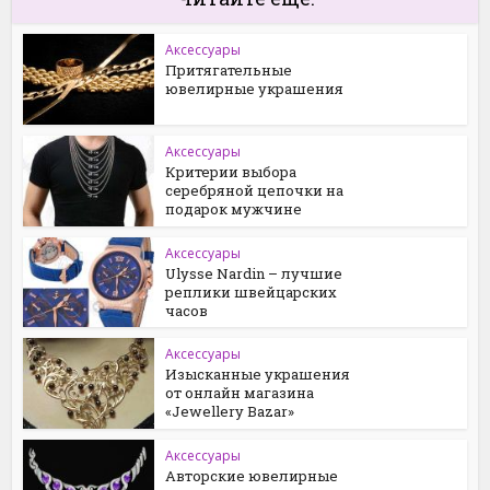
Аксессуары
Притягательные
ювелирные украшения
Аксессуары
Критерии выбора
серебряной цепочки на
подарок мужчине
Аксессуары
Ulysse Nardin – лучшие
реплики швейцарских
часов
Аксессуары
Изысканные украшения
от онлайн магазина
«Jewellery Bazar»
Аксессуары
Авторские ювелирные