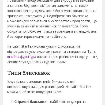
Правильний вибір блискавки для виробу має важливе
значення. Від якості цієї деталі залежить не тільки
зовнішній вигляд одягу, але й його функціональність та
тривалість експлуатації. Недоброякісна блискавка
може швидко зламатися або перестати працювати, що
змусить замінити її раніше, ніж планувалося. Тому
обирати потрібно не тільки за зовнішнім виглядом, але
й за характеристиками та надійністю.
На сайті StarTex можна купити блискавки, які
відповідають усім вимогам якості та стандартам. Тут є
швейна фурнітура
варіантів для різних типів одягу — від
легких блуз до важких курток і пальт.
Типи блискавок
Існує кілька основних типів блискавок, які
використовуються для різних цілей. На сайті StarTex
можна знайти всі популярні види:
Спіральні блискавки
– найбільш популярні та