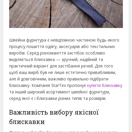
Швейна фурнітура є невід’ємною частиною будь-якого
процесу пошиття одягу, аксесуарів або текстильних
виробів. Серед різноманіття застібок особливо
виділяється блискавка — зручний, надійний та
практичний варіант для застібання речей. Для того
щоб ваш виріб був не
лише естетично привабливим,
але й довговічним, важливо правильно підібрати
блискавку. Компанія StarTex пропонує
купити блискавку
та інший широкий асортимент швейної фурнітури,
серед якої є і блискавки різних типів та розмірів.
Важливість вибору якісної
блискавки