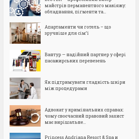
майстрів перманентного макіяжу:
обладнання, пігменти та...
Апартаменти чи готель – що
зручніше для сім’ї
Вантур — надійний партнер у сфері
пасажирських перевезень
Як підтримувати гладкість шкіри
між процедурами
Адвокат у кримінальних справах:
чому своєчасний правовий захист
має вирішальне...
Princess Andriana Resort & Spa и