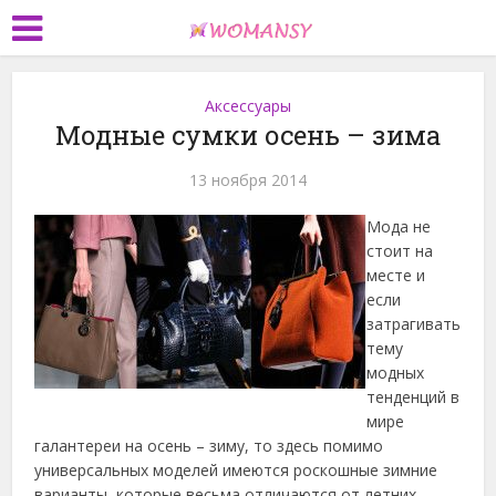
Аксессуары
Модные сумки осень – зима
13 ноября 2014
Мода не
стоит на
месте и
если
затрагивать
тему
модных
тенденций в
мире
галантереи на осень – зиму, то здесь помимо
универсальных моделей имеются роскошные зимние
варианты, которые весьма отличаются от летних