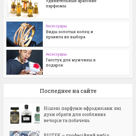
Удивительные арабские
парфюмы
Аксессуары
Виды золотых колец и
правила их выбора
Аксессуары
Галстук для мужчины в
подарок
Последнее на сайте
Нішеві парфуми-афродизіаки: які
духи обрати для особливих
вечорів та побачень
BIOTEK — професійний вибір