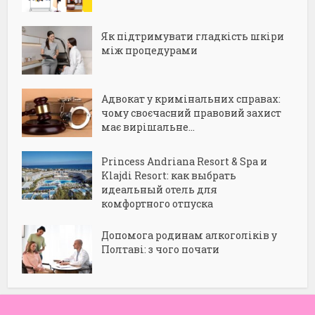
Як підтримувати гладкість шкіри
між процедурами
Адвокат у кримінальних справах:
чому своєчасний правовий захист
має вирішальне...
Princess Andriana Resort & Spa и
Klajdi Resort: как выбрать
идеальный отель для
комфортного отпуска
Допомога родинам алкоголіків у
Полтаві: з чого почати