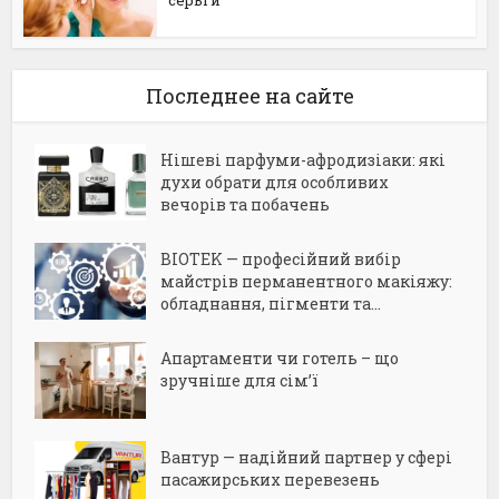
серьги
Последнее на сайте
Нішеві парфуми-афродизіаки: які
духи обрати для особливих
вечорів та побачень
BIOTEK — професійний вибір
майстрів перманентного макіяжу:
обладнання, пігменти та...
Апартаменти чи готель – що
зручніше для сім’ї
Вантур — надійний партнер у сфері
пасажирських перевезень