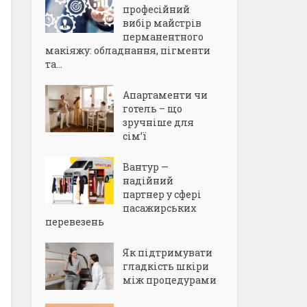
професійний
вибір майстрів
перманентного
макіяжу: обладнання, пігменти
та...
Апартаменти чи
готель – що
зручніше для
сім’ї
Вантур —
надійний
партнер у сфері
пасажирських
перевезень
Як підтримувати
гладкість шкіри
між процедурами