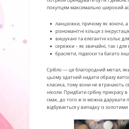
потреби орендувати бутік і демонс
покупцям максимально широкий ас
ланцюжки, причому як жіночі, а й
різноманітні кільця з інкрустаці
вишукані та елегантні кольє дл
сережки – як звичайні, так і для 
браслети, підвіски та багато інш
Срібло — це благородний метал, яки
цьому здатний надати образу витон
класика, тому вони не втрачають с
ніколи. Придбати срібну прикрасу 
смак, до того ж їх можна дарувати 
відбувається у випадку із золотим