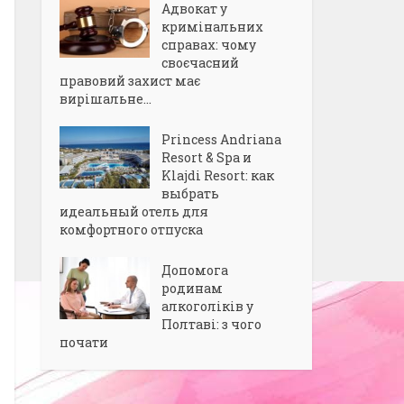
Адвокат у
кримінальних
справах: чому
своєчасний
правовий захист має
вирішальне...
Princess Andriana
Resort & Spa и
Klajdi Resort: как
выбрать
идеальный отель для
комфортного отпуска
Допомога
родинам
алкоголіків у
Полтаві: з чого
почати