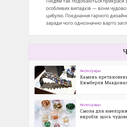
Людям так подобаються прикраси зі 
особливих випадків — вони чудово 
цибулю. Поєднання гарного дизайне
заради чого однозначно варто загл
Ч
Аксессуары
Камень преткновен
Кимберли Макдона
Аксессуары
Смола для ювелірн
виробів: щось чудов