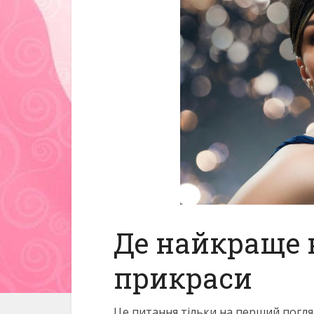
Де найкраще 
прикраси
Це питання тільки на перший погля