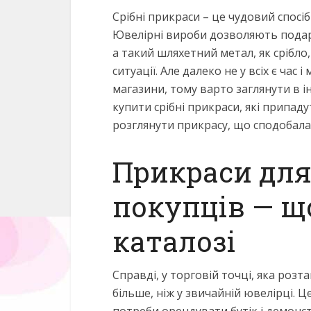
Срібні прикраси – це чудовий спосіб
Ювелірні вироби дозволяють подарув
а такий шляхетний метал, як срібло
ситуації.
Але далеко не у всіх є час 
магазини, тому варто заглянути в і
купити срібні прикраси, які припад
розглянути прикрасу, що сподобалас
Прикраси для
покупців — щ
каталозі
Справді, у торговій точці, яка роз
більше, ніж у звичайній ювелірці. 