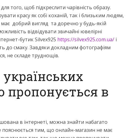
 для того, щоб підкреслити чарівність образу.
ати красу як собі коханій, так і близьким людям,
, має добрий вигляд та доречно у будь-якій
і можливість відвідувати звичайні ювелірні
нтернет-бутик Silvex925
https://silvex925.com.ua/
і
уть до смаку. Завдяки докладним фотографіям
я, не складе труднощів.
 українських
о пропонується в
ташована в інтернеті, можна знайти набагато
Це пояснюється тим, що онлайн-магазин не має