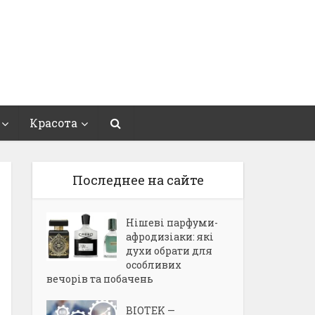
Красота
Последнее на сайте
Нішеві парфуми-
афродизіаки: які
духи обрати для
особливих
вечорів та побачень
BIOTEK —