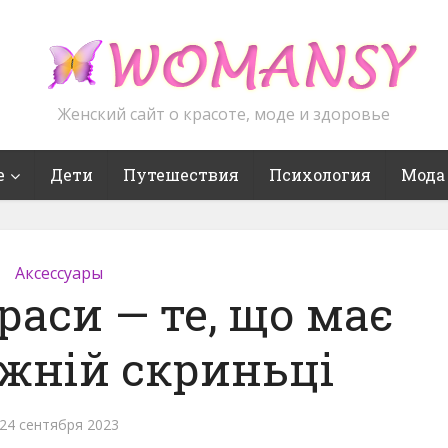
Женский сайт о красоте, моде и здоровье
е
Дети
Путешествия
Психология
Мода
Аксессуары
раси — те, що має
ожній скриньці
24 сентября 2023