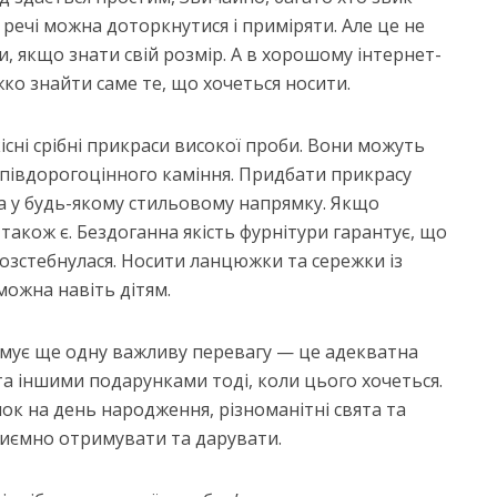
речі можна доторкнутися і приміряти. Але це не
и, якщо знати свій розмір. А в хорошому інтернет-
ажко знайти саме те, що хочеться носити.
сні срібні прикраси високої проби. Вони можуть
 напівдорогоцінного каміння. Придбати прикрасу
та у будь-якому стильовому напрямку. Якщо
 також є. Бездоганна якість фурнітури гарантує, що
розстебнулася. Носити ланцюжки та сережки із
ожна навіть дітям.
имує ще одну важливу перевагу — це адекватна
та іншими подарунками тоді, коли цього хочеться.
ок на день народження, різноманітні свята та
риємно отримувати та дарувати.