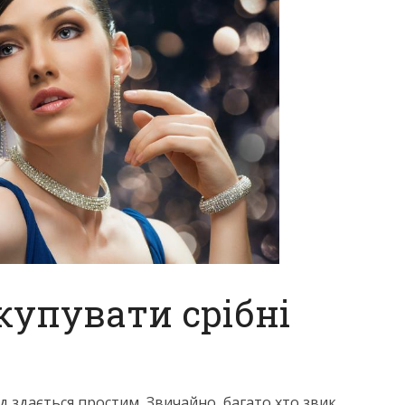
купувати срібні
д здається простим, Звичайно, багато хто звик