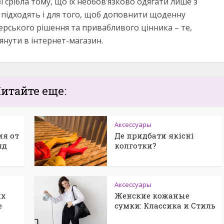
срібла тому, що їх необов’язково одягати лише з
підходять і для того, щоб доповнити щоденну
рського рішення та привабливого цінника – те,
янути в інтернет-магазин.
итайте еще:
Аксессуары
ия от
Де придбати якісні
лд
колготки?
Аксессуары
их
Женские кожаные
е
сумки: Классика и Стиль