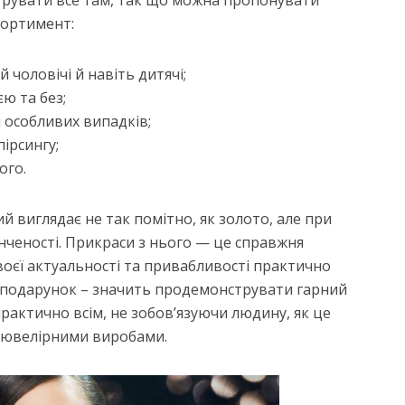
трувати все там, так що можна пропонувати
ортимент:
 чоловічі й навіть дитячі;
єю та без;
я особливих випадків;
пірсингу;
ого.
й виглядає не так помітно, як золото, але при
ченості. Прикраси з нього — це справжня
воєї актуальності та привабливості практично
в подарунок – значить продемонструвати гарний
практично всім, не зобов’язуючи людину, як це
и ювелірними виробами.