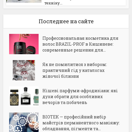
техніку...
Последнее на сайте
Профессиональная косметика для
волос BRAZIL-PROF в Кишиневе:
современные решения для...
Як не помилитися з вибором:
практичний гід у каталогах
жіночої білизни
Нішеві парфуми-афродизіаки: які
духи обрати для особливих
вечорів та побачень
BIOTEK — професійний вибір
майстрів перманентного макіяжу:
обладнання, пігменти та...