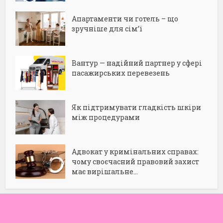
Апартаменти чи готель – що
зручніше для сім’ї
Вантур — надійний партнер у сфері
пасажирських перевезень
Як підтримувати гладкість шкіри
між процедурами
Адвокат у кримінальних справах:
чому своєчасний правовий захист
має вирішальне...