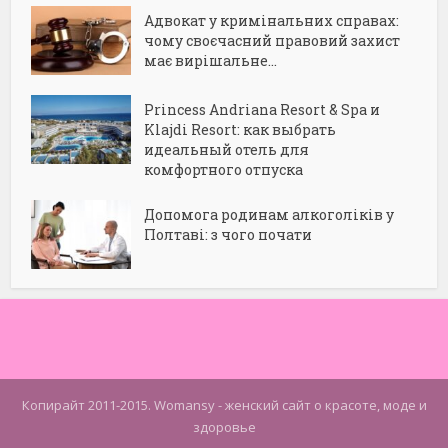
Адвокат у кримінальних справах:
чому своєчасний правовий захист
має вирішальне...
Princess Andriana Resort & Spa и
Klajdi Resort: как выбрать
идеальный отель для
комфортного отпуска
Допомога родинам алкоголіків у
Полтаві: з чого почати
Копирайт 2011-2015. Womansy - женский сайт о красоте, моде и
здоровье