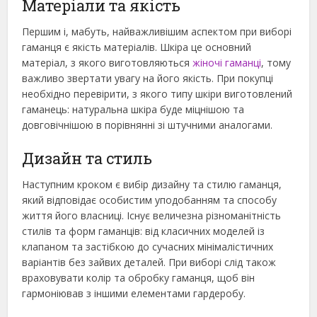
Матеріали та якість
Першим і, мабуть, найважливішим аспектом при виборі
гаманця є якість матеріалів. Шкіра це основний
матеріал, з якого виготовляються
жіночі гаманці
, тому
важливо звертати увагу на його якість. При покупці
необхідно перевірити, з якого типу шкіри виготовлений
гаманець: натуральна шкіра буде міцнішою та
довговічнішою в порівнянні зі штучними аналогами.
Дизайн та стиль
Наступним кроком є вибір дизайну та стилю гаманця,
який відповідає особистим уподобанням та способу
життя його власниці. Існує величезна різноманітність
стилів та форм гаманців: від класичних моделей із
клапаном та застібкою до сучасних мінімалістичних
варіантів без зайвих деталей. При виборі слід також
враховувати колір та обробку гаманця, щоб він
гармоніював з іншими елементами гардеробу.