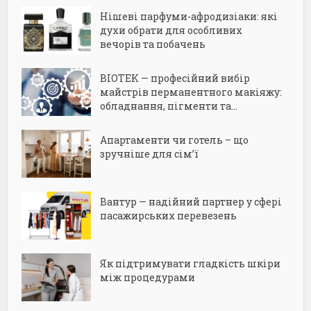
Нішеві парфуми-афродизіаки: які
духи обрати для особливих
вечорів та побачень
BIOTEK — професійний вибір
майстрів перманентного макіяжу:
обладнання, пігменти та...
Апартаменти чи готель – що
зручніше для сім’ї
Вантур — надійний партнер у сфері
пасажирських перевезень
Як підтримувати гладкість шкіри
між процедурами