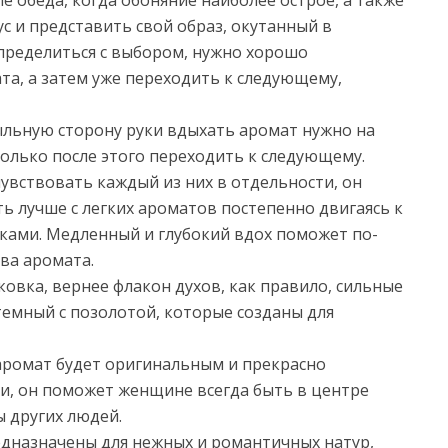
е обеда, когда обоняние наиболее острое, а также
ус и представить свой образ, окутанный в
пределиться с выбором, нужно хорошо
та, а затем уже переходить к следующему,
тыльную сторону руки вдыхать аромат нужно на
 только после этого переходить к следующему.
увствовать каждый из них в отдельности, он
ь лучше с легких ароматов постепенно двигаясь к
ками. Медленный и глубокий вдох поможет по-
ва аромата.
овка, вернее флакон духов, как правило, сильные
емный с позолотой, которые созданы для
 аромат будет оригинальным и прекрасно
и, он поможет женщине всегда быть в центре
ы других людей.
дназначены для нежных и романтичных натур,