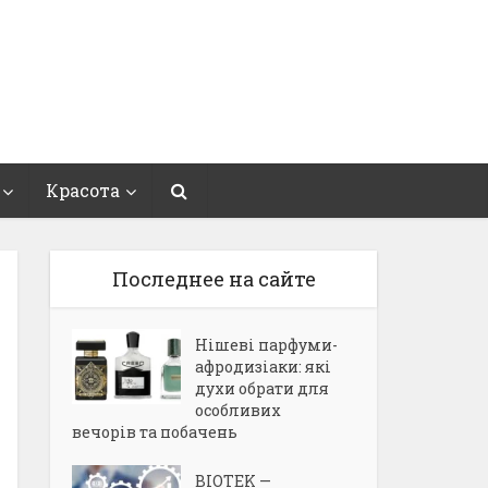
Красота
Последнее на сайте
Нішеві парфуми-
афродизіаки: які
духи обрати для
особливих
вечорів та побачень
BIOTEK —