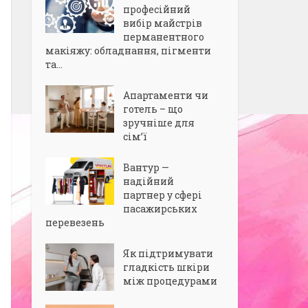
професійний
вибір майстрів
перманентного
макіяжу: обладнання, пігменти
та...
Апартаменти чи
готель – що
зручніше для
сім’ї
Вантур —
надійний
партнер у сфері
пасажирських
перевезень
Як підтримувати
гладкість шкіри
між процедурами