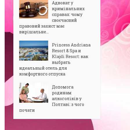
Адвокат у
кримінальних
справах: чому
своєчасний
правовий захист має
вирішальне...
Princess Andriana
Resort & Spa и
Klajdi Resort: как
выбрать
идеальный отель для
комфортного отпуска
Допомога
родинам
алкоголіків у
Полтаві: з чого
почати