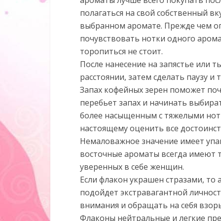
ароматы лучше всего покупать посл
полагаться на свой собственный вк
выбранном аромате. Прежде чем о
почувствовать нотки одного арома
торопиться не стоит.
После нанесение на запястье или 
расстоянии, затем сделать паузу и
Запах кофейных зерен поможет поч
перебьет запах и начинать выбират
более насыщенным с тяжелыми нот
настоящему оценить все достоинст
Немаловажное значение имеет упак
восточные ароматы всегда имеют т
уверенных в себе женщин.
Если флакон украшен стразами, то
подойдет экстравагантной личност
внимания и обращать на себя взор
Флаконы нейтральные и легкие пре