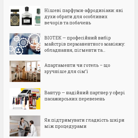
Нішеві парфуми-афродизіаки: які
духи обрати для особливих
вечорів та побачень
BIOTEK — професійний вибір
майстрів перманентного макіяжу:
обладнання, пігменти та...
Апартаменти чи готель – що
зручніше для сім’ї
Вантур — надійний партнер у сфері
пасажирських перевезень
Як підтримувати гладкість шкіри
між процедурами