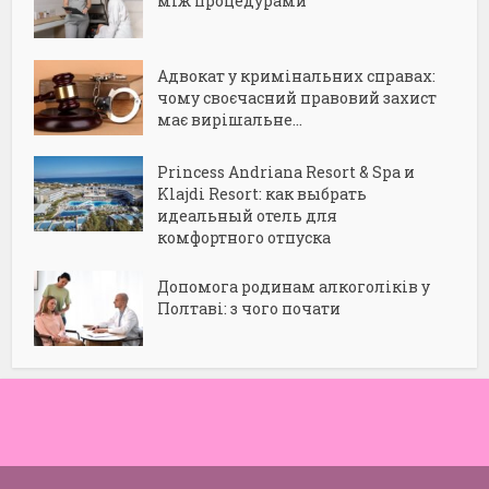
між процедурами
Адвокат у кримінальних справах:
чому своєчасний правовий захист
має вирішальне...
Princess Andriana Resort & Spa и
Klajdi Resort: как выбрать
идеальный отель для
комфортного отпуска
Допомога родинам алкоголіків у
Полтаві: з чого почати