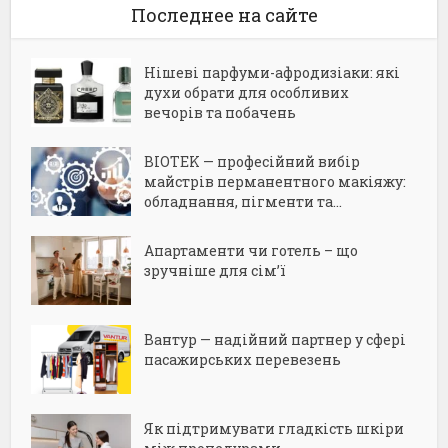
Последнее на сайте
Нішеві парфуми-афродизіаки: які
духи обрати для особливих
вечорів та побачень
BIOTEK — професійний вибір
майстрів перманентного макіяжу:
обладнання, пігменти та...
Апартаменти чи готель – що
зручніше для сім’ї
Вантур — надійний партнер у сфері
пасажирських перевезень
Як підтримувати гладкість шкіри