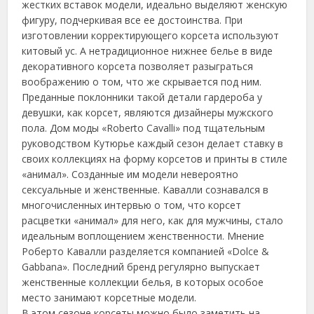
жестких вставок модели, идеально выделяют женскую
фигуру, подчеркивая все ее достоинства. При
изготовлении корректирующего корсета используют
китовый ус. А нетрадиционное нижнее белье в виде
декоративного корсета позволяет разыграться
воображению о том, что же скрывается под ним.
Преданные поклонники такой детали гардероба у
девушки, как корсет, являются дизайнеры мужского
пола. Дом моды «Roberto Cavalli» под тщательным
руководством Кутюрье каждый сезон делает ставку в
своих коллекциях на форму корсетов и принты в стиле
«анимал». Созданные им модели невероятно
сексуальные и женственные. Кавалли сознавался в
многочисленных интервью о том, что корсет
расцветки «анимал» для него, как для мужчины, стало
идеальным воплощением женственности. Мнение
Роберто Кавалли разделяется компанией «Dolce &
Gabbana». Последний бренд регулярно выпускает
женственные коллекции белья, в которых особое
место занимают корсетные модели.
В этом сезоне корсеты можно было заметить на