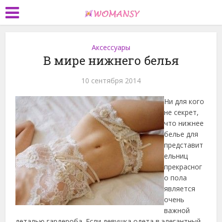
Аксессуары
В мире нижнего белья
10 сентября 2014
Ни для кого
не секрет,
что нижнее
белье для
представит
ельниц
прекрасног
о пола
является
очень
важной
деталью гардероба. Если девушка одета в элегантный