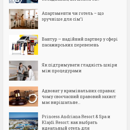
Апартаменти чи готель – що
зручніше для сім’ї
Вантур — надійний партнер у сфері
пасажирських перевезень
Як підтримувати гладкість шкіри
між процедурами
Адвокат у кримінальних справах:
чому своєчасний правовий захист
має вирішальне...
Princess Andriana Resort & Spa и
Klajdi Resort: как выбрать
идеальный отель для