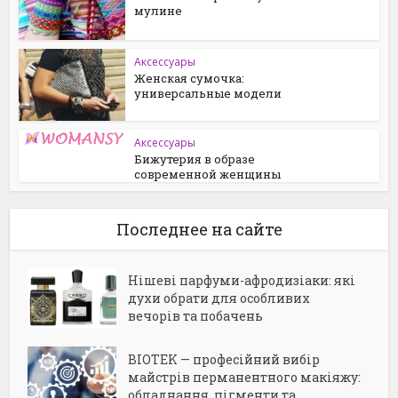
мулине
Аксессуары
Женская сумочка:
универсальные модели
Аксессуары
Бижутерия в образе
современной женщины
Последнее на сайте
Нішеві парфуми-афродизіаки: які
духи обрати для особливих
вечорів та побачень
BIOTEK — професійний вибір
майстрів перманентного макіяжу:
обладнання, пігменти та...