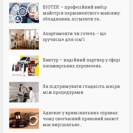
BIOTEK — професійний вибір
майстрів перманентного макіяжу:
обладнання, пігменти та...
Апартаменти чи готель – що
зручніше для сім’ї
Вантур — надійний партнер у сфері
пасажирських перевезень
Як підтримувати гладкість шкіри
між процедурами
Адвокат у кримінальних справах:
чому своєчасний правовий захист
має вирішальне...