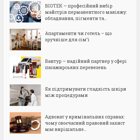
BIOTEK — професійний вибір
майстрів перманентного макіяжу:
обладнання, пігменти та...
Апартаменти чи готель – що
зручніше для сім’ї
Вантур — надійний партнер у сфері
пасажирських перевезень
Як підтримувати гладкість шкіри
між процедурами
Адвокат у кримінальних справах:
чому своєчасний правовий захист
має вирішальне...