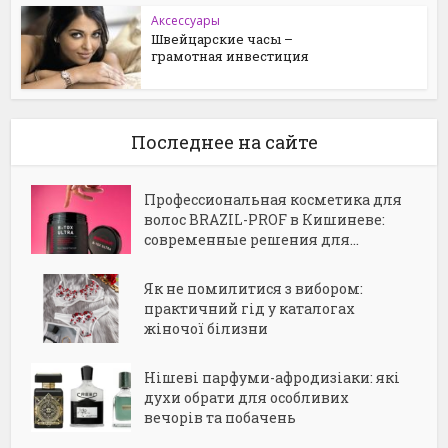
Аксессуары
Швейцарские часы –
грамотная инвестиция
Последнее на сайте
Профессиональная косметика для
волос BRAZIL-PROF в Кишиневе:
современные решения для...
Як не помилитися з вибором:
практичний гід у каталогах
жіночої білизни
Нішеві парфуми-афродизіаки: які
духи обрати для особливих
вечорів та побачень