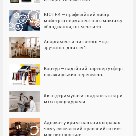
BIOTEK — професійний вибір
майстрів перманентного макіяжу:
обладнання, пігменти та...
Апартаменти чи готель – що
зручніше для сім’ї
Вантур — надійний партнер у сфері
пасажирських перевезень
Як підтримувати гладкість шкіри
між процедурами
Адвокат у кримінальних справах:
чому своєчасний правовий захист
має вирішальне...