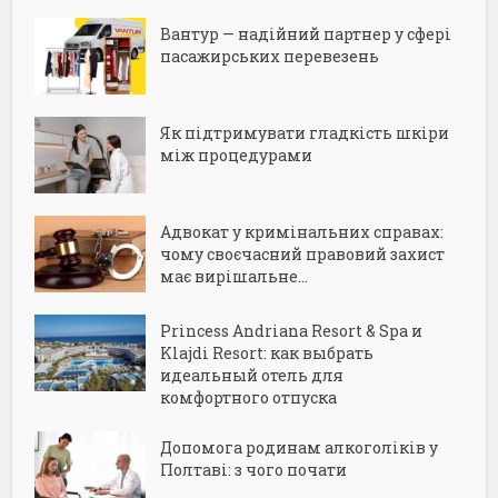
Вантур — надійний партнер у сфері
пасажирських перевезень
Як підтримувати гладкість шкіри
між процедурами
Адвокат у кримінальних справах:
чому своєчасний правовий захист
має вирішальне...
Princess Andriana Resort & Spa и
Klajdi Resort: как выбрать
идеальный отель для
комфортного отпуска
Допомога родинам алкоголіків у
Полтаві: з чого почати