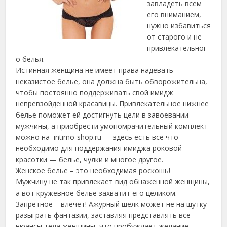
завладеть всем
его вниманием,
нужно избавиться
от старого и не
привлекательног
о белья.
Истинная женщина не имеет права надевать
неказистое белье, она должна быть обворожительна,
чтобы постоянно поддерживать свой имидж
непревзойденной красавицы.
Привлекательное нижнее
белье поможет ей достигнуть цели в завоевании
мужчины, а приобрести умопомрачительный комплект
можно на intimo-shop.ru — здесь есть все что
необходимо для поддержания имиджа роковой
красотки — белье, чулки и многое другое.
Женское белье – это необходимая роскошь!
Мужчину не так привлекает вид обнаженной женщины,
а вот кружевное белье захватит его целиком.
Запретное – влечет! Ажурный шелк может не на шутку
разыграть фантазии, заставляя представлять все
нюансы тела женщины, что пробуждает желание