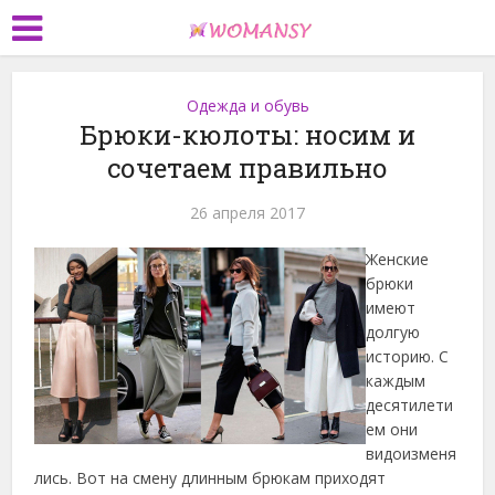
Одежда и обувь
Брюки-кюлоты: носим и
сочетаем правильно
26 апреля 2017
Женские
брюки
имеют
долгую
историю. С
каждым
десятилети
ем они
видоизменя
лись. Вот на смену длинным брюкам приходят