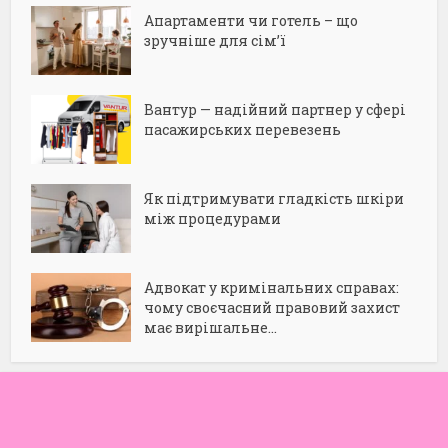
Апартаменти чи готель – що
зручніше для сім’ї
Вантур — надійний партнер у сфері
пасажирських перевезень
Як підтримувати гладкість шкіри
між процедурами
Адвокат у кримінальних справах:
чому своєчасний правовий захист
має вирішальне...