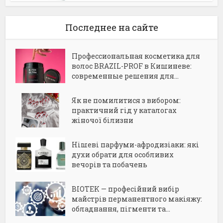
Последнее на сайте
Профессиональная косметика для
волос BRAZIL-PROF в Кишиневе:
современные решения для...
Як не помилитися з вибором:
практичний гід у каталогах
жіночої білизни
Нішеві парфуми-афродизіаки: які
духи обрати для особливих
вечорів та побачень
BIOTEK — професійний вибір
майстрів перманентного макіяжу:
обладнання, пігменти та...