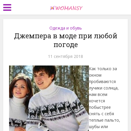
Одежда и обувь
Джемпера в моде при любой
погоде
11 сентября 2018
Как только за
окном
пробиваются
лучики солнца,
нам всем
хочется
побыстрее
снять с себя
теплые пальто,
шубы или