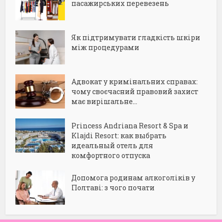
пасажирських перевезень
Як підтримувати гладкість шкіри
між процедурами
Адвокат у кримінальних справах:
чому своєчасний правовий захист
має вирішальне...
Princess Andriana Resort & Spa и
Klajdi Resort: как выбрать
идеальный отель для
комфортного отпуска
Допомога родинам алкоголіків у
Полтаві: з чого почати