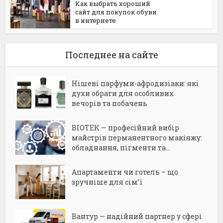
Как выбрать хороший
сайт для покупок обуви
в интернете
Последнее на сайте
Нішеві парфуми-афродизіаки: які
духи обрати для особливих
вечорів та побачень
BIOTEK — професійний вибір
майстрів перманентного макіяжу:
обладнання, пігменти та...
Апартаменти чи готель – що
зручніше для сім’ї
Вантур — надійний партнер у сфері