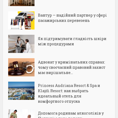
Вантур — надійний партнер у сфері
пасажирських перевезень
Як підтримувати гладкість шкіри
між процедурами
Адвокат у кримінальних справах:
чому своєчасний правовий захист
має вирішальне...
Princess Andriana Resort & Spa и
Klajdi Resort: как выбрать
идеальный отель для
комфортного отпуска
Допомога родинам алкоголіків у