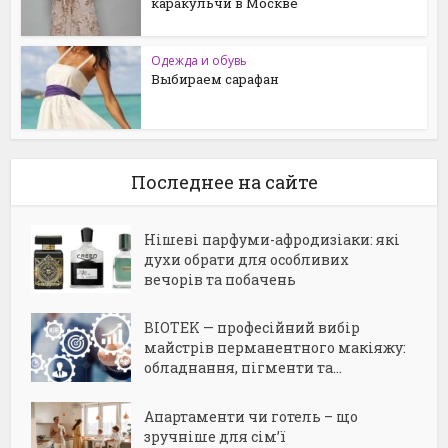
каракульчи в Москве
Одежда и обувь
Выбираем сарафан
Последнее на сайте
Нішеві парфуми-афродизіаки: які
духи обрати для особливих
вечорів та побачень
BIOTEK — професійний вибір
майстрів перманентного макіяжу:
обладнання, пігменти та...
Апартаменти чи готель – що
зручніше для сім’ї