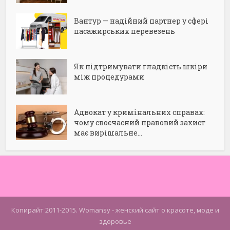
Вантур — надійний партнер у сфері
пасажирських перевезень
Як підтримувати гладкість шкіри
між процедурами
Адвокат у кримінальних справах:
чому своєчасний правовий захист
має вирішальне...
Копирайт 2011-2015. Womansy - женский сайт о красоте, моде и
здоровье