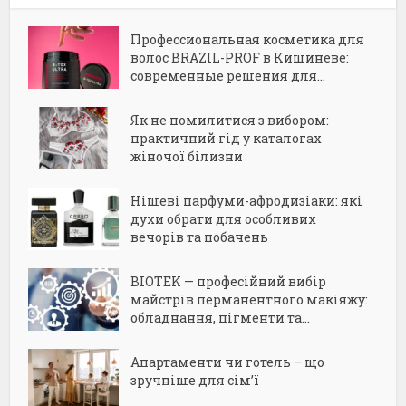
Профессиональная косметика для
волос BRAZIL-PROF в Кишиневе:
современные решения для...
Як не помилитися з вибором:
практичний гід у каталогах
жіночої білизни
Нішеві парфуми-афродизіаки: які
духи обрати для особливих
вечорів та побачень
BIOTEK — професійний вибір
майстрів перманентного макіяжу:
обладнання, пігменти та...
Апартаменти чи готель – що
зручніше для сім’ї