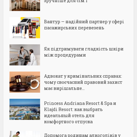
зручніше для сім’ї
Вантур — надійний партнер у сфері
пасажирських перевезень
Як підтримувати гладкість шкіри
між процедурами
Адвокат у кримінальних справах:
чому своєчасний правовий захист
має вирішальне...
Princess Andriana Resort & Spa и
Klajdi Resort: как выбрать
идеальный отель для
комфортного отпуска
Допомога родинам алкоголіків у