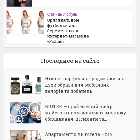
Одежда и обувь
Оригинальные
футболки для
беременных в
интернет-магазине
«Fatline»
Последнее на сайте
Нішеві парфуми-афродизіаки: які
духи обрати для особливих
вечорів та побачень
BIOTEK — професійний вибір
майстрів перманентного макіяжу:
обладнання, пігменти та...
Апартаменти чи готель – що