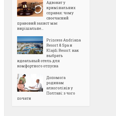
Адвокат у
кримінальних
справах: чому
своєчасний
правовий захист має
вирішальне...
Princess Andriana
Resort & Spa и
Klajdi Resort: как
выбрать
идеальный отель для
комфортного отпуска
Допомога
родинам
алкоголіків у
Полтаві: з чого
почати