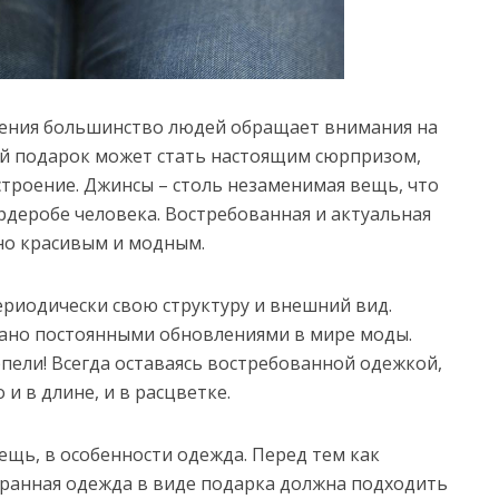
дения большинство людей обращает внимания на
ый подарок может стать настоящим сюрпризом,
строение. Джинсы – столь незаменимая вещь, что
рдеробе человека. Востребованная и актуальная
но красивым и модным.
ериодически свою структуру и внешний вид.
ано постоянными обновлениями в мире моды.
рпели! Всегда оставаясь востребованной одежкой,
 и в длине, и в расцветке.
ещь, в особенности одежда. Перед тем как
бранная одежда в виде подарка должна подходить