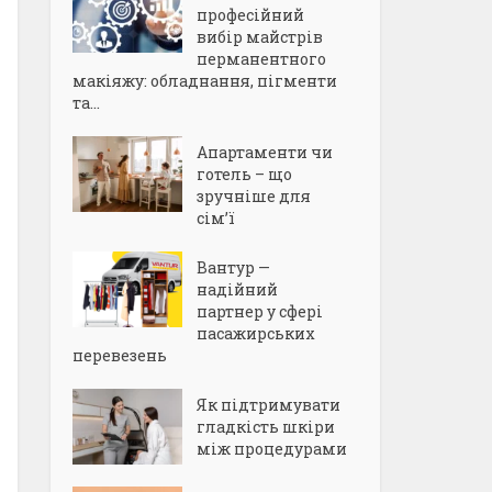
професійний
вибір майстрів
перманентного
макіяжу: обладнання, пігменти
та...
Апартаменти чи
готель – що
зручніше для
сім’ї
Вантур —
надійний
партнер у сфері
пасажирських
перевезень
Як підтримувати
гладкість шкіри
між процедурами