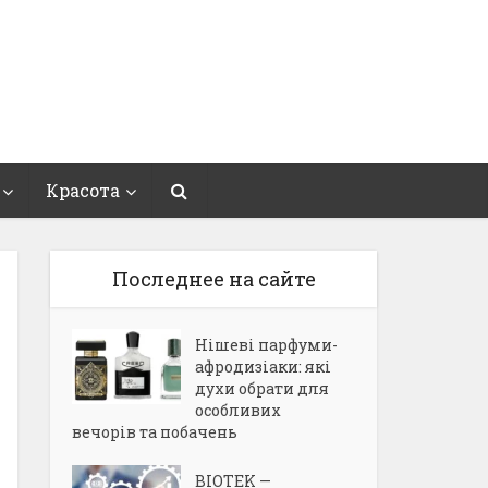
Красота
Последнее на сайте
Нішеві парфуми-
афродизіаки: які
духи обрати для
особливих
вечорів та побачень
BIOTEK —