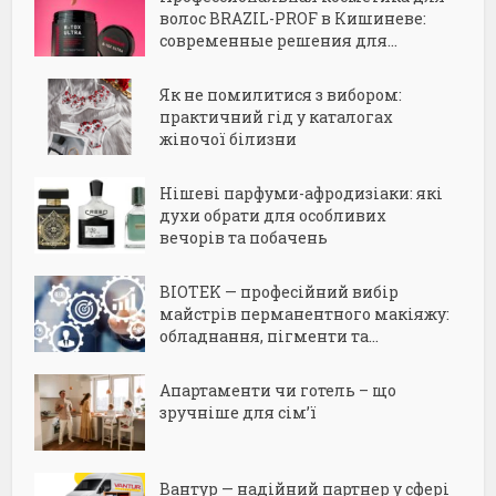
волос BRAZIL-PROF в Кишиневе:
современные решения для...
Як не помилитися з вибором:
практичний гід у каталогах
жіночої білизни
Нішеві парфуми-афродизіаки: які
духи обрати для особливих
вечорів та побачень
BIOTEK — професійний вибір
майстрів перманентного макіяжу:
обладнання, пігменти та...
Апартаменти чи готель – що
зручніше для сім’ї
Вантур — надійний партнер у сфері