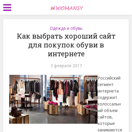
Одежда и обувь
Как выбрать хороший сайт
для покупок обуви в
интернете
3 февраля 2017
Российский
сегмент
интернета
содержит
колоссальн
ый объем
сайтов,
которые
занимаются