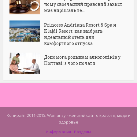
чому своєчасний правовий захист
має вирішальне...
Princess Andriana Resort & Spa и
Klajdi Resort: как выбрать
идеальный отель для
комфортного отпуска
Допомога родинам алкоголіків у
Полтаві: з чого почати
Копирайт 2011-2015. Womansy - женский сайт о красоте, моде и
здоровье
Информация
Разделы