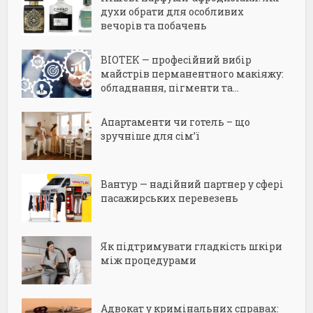
духи обрати для особливих
вечорів та побачень
BIOTEK — професійний вибір
майстрів перманентного макіяжу:
обладнання, пігменти та...
Апартаменти чи готель – що
зручніше для сім’ї
Вантур — надійний партнер у сфері
пасажирських перевезень
Як підтримувати гладкість шкіри
між процедурами
Адвокат у кримінальних справах: