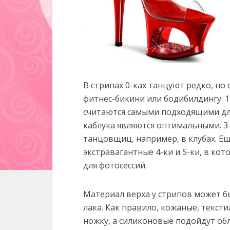
В стрипах 0-ках танцуют редко, но
фитнес-бикини или бодибилдингу. 
считаются самыми подходящими для
каблука являются оптимальными. 3
танцовщиц, например, в клубах. Е
экстравагантные 4-ки и 5-ки, в ко
для фотосессий.
Материал верха у стрипов может бы
лака. Как правило, кожаные, текс
ножку, а силиконовые подойдут об