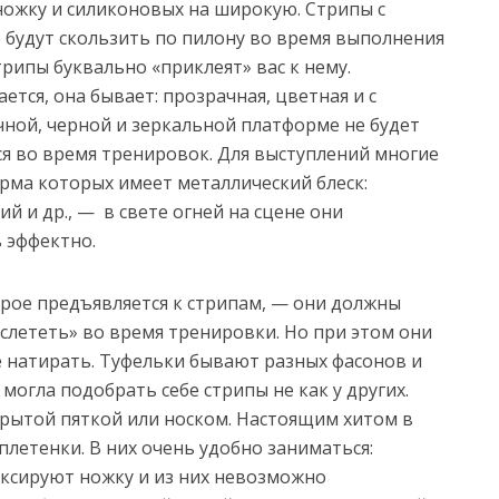
ножку и силиконовых на широкую. Стрипы с
будут скользить по пилону во время выполнения
трипы буквально «приклеят» вас к нему.
ется, она бывает: прозрачная, цветная и с
чной, черной и зеркальной платформе не будет
я во время тренировок. Для выступлений многие
ма которых имеет металлический блеск:
ий и др., — в свете огней на сцене они
 эффектно.
рое предъявляется к стрипам, — они должны
«слететь» во время тренировки. Но при этом они
е натирать. Туфельки бывают разных фасонов и
огла подобрать себе стрипы не как у других.
рытой пяткой или носком. Настоящим хитом в
летенки. В них очень удобно заниматься:
ксируют ножку и из них невозможно