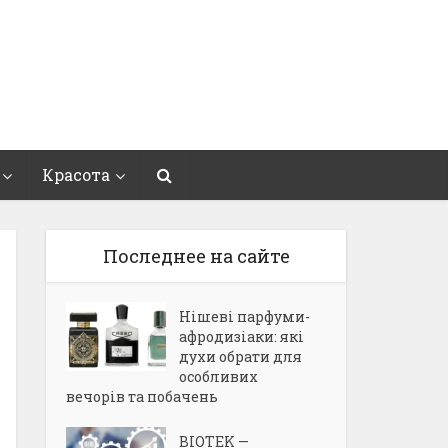
Красота
Последнее на сайте
Нішеві парфуми-
афродизіаки: які
духи обрати для
особливих
вечорів та побачень
BIOTEK —