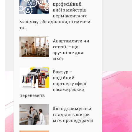
професійний
вибір майстрів
перманентного
макіяжу: обладнання, пігменти
та...
Апартаменти чи
готель – що
зручніше для
сім’ї
Вантур —
надійний
партнер у сфері
пасажирських
перевезень
Як підтримувати
гладкість шкіри
між процедурами