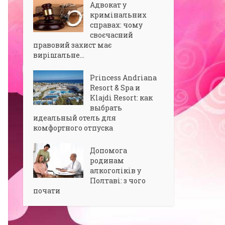
Адвокат у
кримінальних
справах: чому
своєчасний
правовий захист має
вирішальне...
Princess Andriana
Resort & Spa и
Klajdi Resort: как
выбрать
идеальный отель для
комфортного отпуска
Допомога
родинам
алкоголіків у
Полтаві: з чого
почати