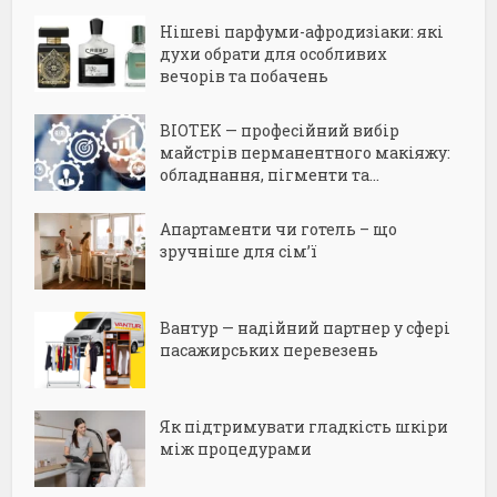
Нішеві парфуми-афродизіаки: які
духи обрати для особливих
вечорів та побачень
BIOTEK — професійний вибір
майстрів перманентного макіяжу:
обладнання, пігменти та...
Апартаменти чи готель – що
зручніше для сім’ї
Вантур — надійний партнер у сфері
пасажирських перевезень
Як підтримувати гладкість шкіри
між процедурами