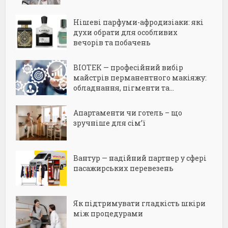
Нішеві парфуми-афродизіаки: які
духи обрати для особливих
вечорів та побачень
BIOTEK — професійний вибір
майстрів перманентного макіяжу:
обладнання, пігменти та...
Апартаменти чи готель – що
зручніше для сім’ї
Вантур — надійний партнер у сфері
пасажирських перевезень
Як підтримувати гладкість шкіри
між процедурами