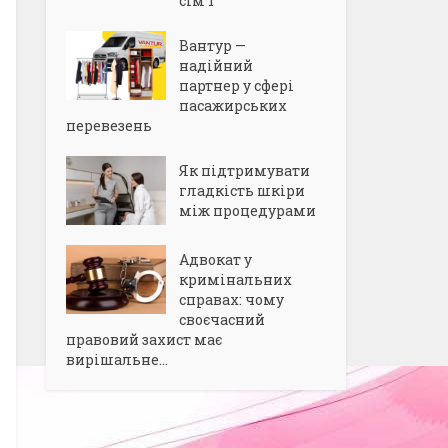
сім’ї
Вантур —
надійний
партнер у сфері
пасажирських
перевезень
Як підтримувати
гладкість шкіри
між процедурами
Адвокат у
кримінальних
справах: чому
своєчасний
правовий захист має
вирішальне...