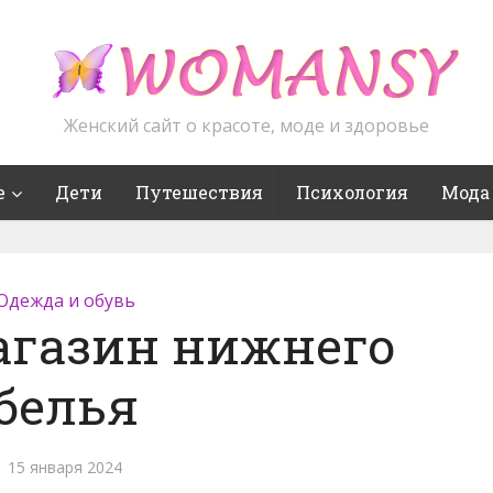
Женский сайт о красоте, моде и здоровье
е
Дети
Путешествия
Психология
Мода
Одежда и обувь
агазин нижнего
белья
15 января 2024