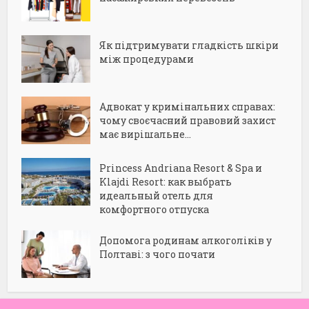
Як підтримувати гладкість шкіри
між процедурами
Адвокат у кримінальних справах:
чому своєчасний правовий захист
має вирішальне...
Princess Andriana Resort & Spa и
Klajdi Resort: как выбрать
идеальный отель для
комфортного отпуска
Допомога родинам алкоголіків у
Полтаві: з чого почати