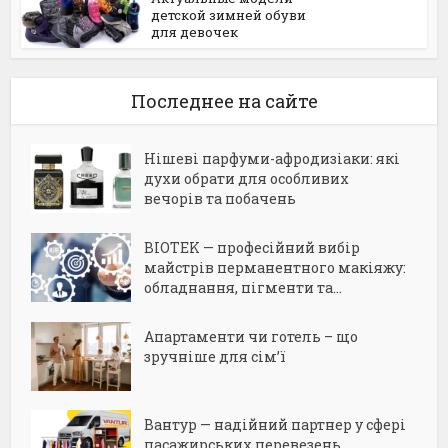
детской зимней обуви
для девочек
Последнее на сайте
Нішеві парфуми-афродизіаки: які
духи обрати для особливих
вечорів та побачень
BIOTEK — професійний вибір
майстрів перманентного макіяжу:
обладнання, пігменти та...
Апартаменти чи готель – що
зручніше для сім’ї
Вантур — надійний партнер у сфері
пасажирських перевезень