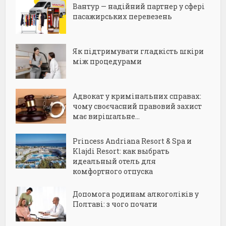
Вантур — надійний партнер у сфері
пасажирських перевезень
Як підтримувати гладкість шкіри
між процедурами
Адвокат у кримінальних справах:
чому своєчасний правовий захист
має вирішальне...
Princess Andriana Resort & Spa и
Klajdi Resort: как выбрать
идеальный отель для
комфортного отпуска
Допомога родинам алкоголіків у
Полтаві: з чого почати