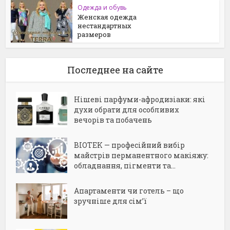
Одежда и обувь
Женская одежда
нестандартных
размеров
Последнее на сайте
Нішеві парфуми-афродизіаки: які
духи обрати для особливих
вечорів та побачень
BIOTEK — професійний вибір
майстрів перманентного макіяжу:
обладнання, пігменти та...
Апартаменти чи готель – що
зручніше для сім’ї