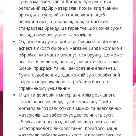
сукні в магазині Tanita Romario здійснюється
ретельний відбір матеріалів. Кожен вид тканини
проходить суворий контроль якості, щоб
переконатися, що вона відповідає високим
стандартам бренду. Це гарантує, що кожна сукня
виглядатиме вишукано та розкішно.
Оздоблення ручної роботи. Одним із особливих
аспектів якості суконь у магазині Tanita Romario є
обробка, яка часто виконується вручну. Це може
включати вишивку, аплікації, мереживні вставки,
бісерні прикраси та інші декоративні елементи.
Ручне оздоблення додає кожній сукні особливий
шарм та індивідуальність, роблячи його по-
справжньому унікальним.
Міцні та довговічні матеріали. Крім розкішного
зовнішнього вигляду, сукні з магазину Tanita
Romario виготовляються з міцних та довговічних
матеріалів. Це забезпечує довговічність сукні,
зберігаючи її первозданний вигляд навіть після
багаторазового використання. Крім того, міцні
матеріали забезпечують хорошу посадку сукні та