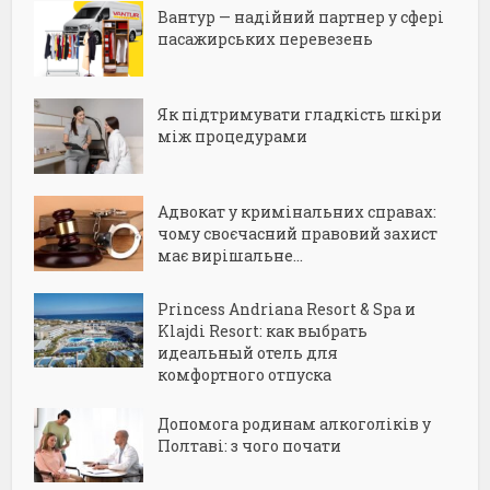
Вантур — надійний партнер у сфері
пасажирських перевезень
Як підтримувати гладкість шкіри
між процедурами
Адвокат у кримінальних справах:
чому своєчасний правовий захист
має вирішальне...
Princess Andriana Resort & Spa и
Klajdi Resort: как выбрать
идеальный отель для
комфортного отпуска
Допомога родинам алкоголіків у
Полтаві: з чого почати