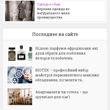
Одежда и обувь
Верхняя одежда из
натурального меха:
преимущества
Последнее на сайте
Нішеві парфуми-афродизіаки: які
духи обрати для особливих
вечорів та побачень
BIOTEK — професійний вибір
майстрів перманентного макіяжу:
обладнання, пігменти та...
Апартаменти чи готель – що
зручніше для сім’ї