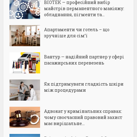
BIOTEK — професійний вибір
майстрів перманентного макіяжу:
обладнання, пігменти та...
Апартаменти чи готель – що
зручніше для сім’ї
Вантур — надійний партнер у сфері
пасажирських перевезень
Як підтримувати гладкість шкіри
між процедурами
Адвокат у кримінальних справах:
чому своєчасний правовий захист
має вирішальне...