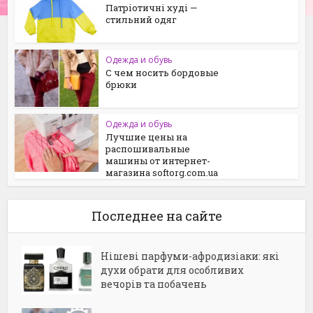
Патріотичні худі —
стильний одяг
Одежда и обувь
С чем носить бордовые
брюки
Одежда и обувь
Лучшие цены на
распошивальные
машины от интернет-
магазина softorg.com.ua
Последнее на сайте
Нішеві парфуми-афродизіаки: які
духи обрати для особливих
вечорів та побачень