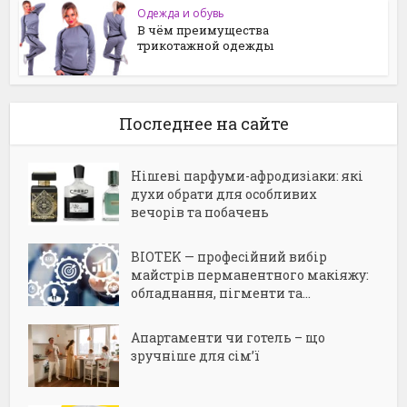
Одежда и обувь
В чём преимущества
трикотажной одежды
Последнее на сайте
Нішеві парфуми-афродизіаки: які
духи обрати для особливих
вечорів та побачень
BIOTEK — професійний вибір
майстрів перманентного макіяжу:
обладнання, пігменти та...
Апартаменти чи готель – що
зручніше для сім’ї