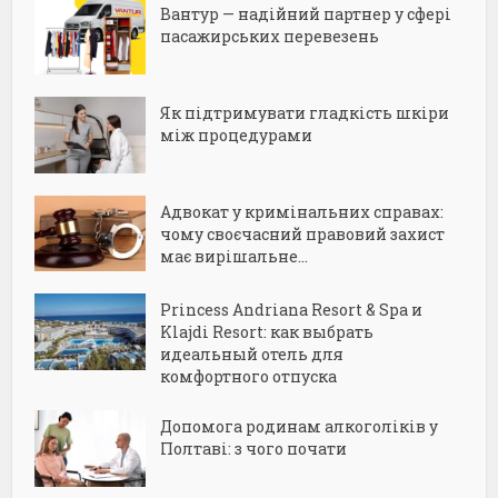
Вантур — надійний партнер у сфері
пасажирських перевезень
Як підтримувати гладкість шкіри
між процедурами
Адвокат у кримінальних справах:
чому своєчасний правовий захист
має вирішальне...
Princess Andriana Resort & Spa и
Klajdi Resort: как выбрать
идеальный отель для
комфортного отпуска
Допомога родинам алкоголіків у
Полтаві: з чого почати