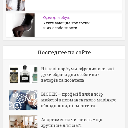
Одежда и обувь
Утягивающие колготки
и их особенности
Последнее на сайте
Нішеві парфуми-афродизіаки: які
духи обрати для особливих
вечорів та побачень
BIOTEK — професійний вибір
майстрів перманентного макіяжу:
обладнання, пігменти та...
Апартаменти чи готель – що
зручніше для сім’ї