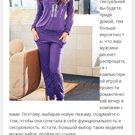
сексуальней
вы будете,
придя
домой, тем
больше
вероятност
ь, что ваш
мужчина
рискнет
распрощать
ся с
компьютерн
ой игрой и
провести
романтичес
кий вечер в
компании с
вами. Поэтому, выбирая новую пижаму, подумайте о
том, чтобы она сочетала в себе функциональность и
сексуальность. Кстати, большой выбор таких моделей
можно найти, пройдя по ссылке