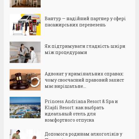
Вантур — надійний партнер у сфері
пасажирських перевезень
Як підтримувати гладкість шкіри
між процедурами
Адвокат у кримінальних справах:
чому своєчасний правовий захист
має вирішальне...
Princess Andriana Resort & Spa и
Klajdi Resort: как выбрать
идеальный отель для
комфортного отпуска
Допомога родинам алкоголіків у