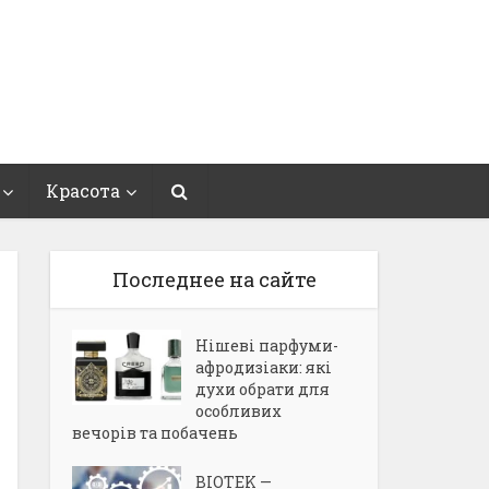
Красота
Последнее на сайте
Нішеві парфуми-
афродизіаки: які
духи обрати для
особливих
вечорів та побачень
BIOTEK —