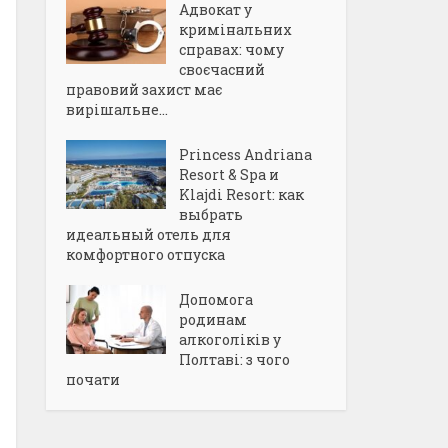
Адвокат у
кримінальних
справах: чому
своєчасний
правовий захист має
вирішальне...
Princess Andriana
Resort & Spa и
Klajdi Resort: как
выбрать
идеальный отель для
комфортного отпуска
Допомога
родинам
алкоголіків у
Полтаві: з чого
почати