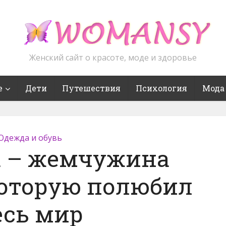
Женский сайт о красоте, моде и здоровье
е
Дети
Путешествия
Психология
Мода
Одежда и обувь
 – жемчужина
которую полюбил
есь мир