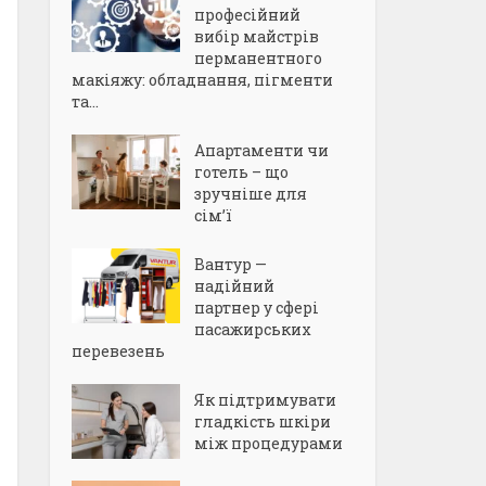
професійний
вибір майстрів
перманентного
макіяжу: обладнання, пігменти
та...
Апартаменти чи
готель – що
зручніше для
сім’ї
Вантур —
надійний
партнер у сфері
пасажирських
перевезень
Як підтримувати
гладкість шкіри
між процедурами