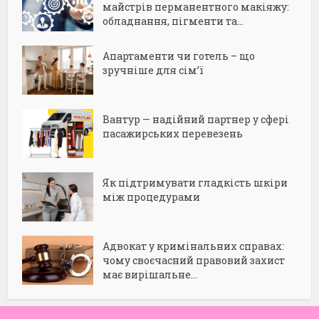
майстрів перманентного макіяжу:
обладнання, пігменти та...
Апартаменти чи готель – що
зручніше для сім’ї
Вантур — надійний партнер у сфері
пасажирських перевезень
Як підтримувати гладкість шкіри
між процедурами
Адвокат у кримінальних справах:
чому своєчасний правовий захист
має вирішальне...