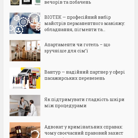
вечорів та побачень
BIOTEK — професійний вибір
майстрів перманентного макіяжу:
обладнання, пігменти та...
Апартаменти чи готель – що
зручніше для сім’ї
Вантур — надійний партнер у сфері
пасажирських перевезень
Як підтримувати гладкість шкіри
між процедурами
Адвокат у кримінальних справах:
чому своєчасний правовий захист