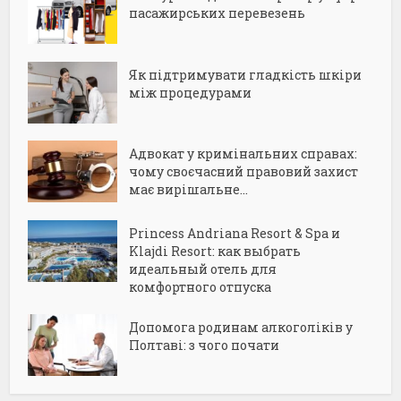
пасажирських перевезень
Як підтримувати гладкість шкіри
між процедурами
Адвокат у кримінальних справах:
чому своєчасний правовий захист
має вирішальне...
Princess Andriana Resort & Spa и
Klajdi Resort: как выбрать
идеальный отель для
комфортного отпуска
Допомога родинам алкоголіків у
Полтаві: з чого почати