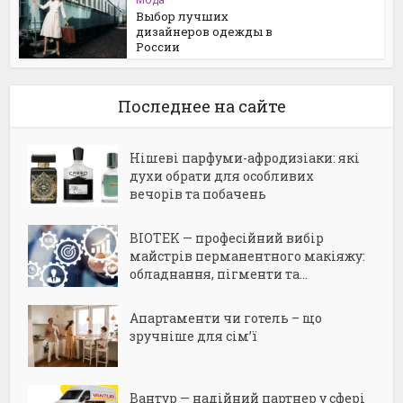
Выбор лучших
дизайнеров одежды в
России
Последнее на сайте
Нішеві парфуми-афродизіаки: які
духи обрати для особливих
вечорів та побачень
BIOTEK — професійний вибір
майстрів перманентного макіяжу:
обладнання, пігменти та...
Апартаменти чи готель – що
зручніше для сім’ї
Вантур — надійний партнер у сфері