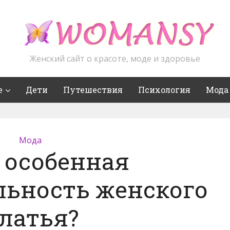
Женский сайт о красоте, моде и здоровье
е
Дети
Путешествия
Психология
Мода
Мода
 особенная
льность женского
латья?