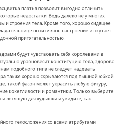
асцветка платья позволит выгодно отличить
которые недостатки. Ведь далеко не у многих
ы и строения тела. Кроме того, хорошо сидящее
ладательнице позитивное настроение и окутает
адочной притягательностью.
едрами будут чувствовать себя королевами в
изуально уравновесит конституцию тела, здорово
нам подобного типа не следует надевать
дра также хорошо скрываются под пышной юбкой
ще, такой фасон может украсить любую фигуру,
ние кокетливости и романтики. Только выберите
 и летящую для худышки и увидите, как
йного телосложения со всеми атрибутами