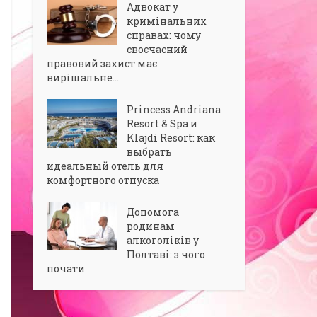
Адвокат у
кримінальних
справах: чому
своєчасний
правовий захист має
вирішальне...
Princess Andriana
Resort & Spa и
Klajdi Resort: как
выбрать
идеальный отель для
комфортного отпуска
Допомога
родинам
алкоголіків у
Полтаві: з чого
почати