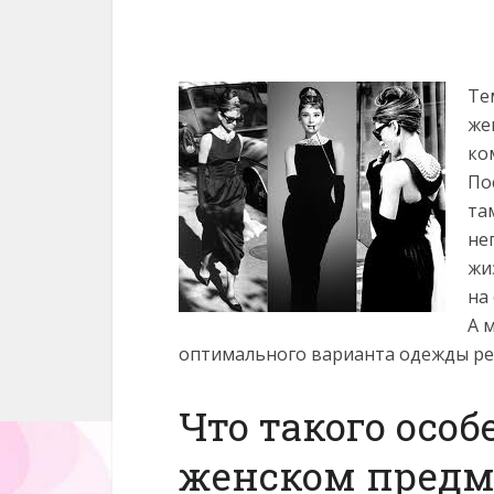
Те
же
ко
По
та
не
жи
на
А 
оптимального варианта одежды ре
Что такого осо
женском предме