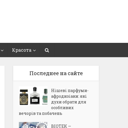
Красота
Последнее на сайте
Нішеві парфуми-
афродизіаки: які
духи обрати для
особливих
вечорів та побачень
BIOTEK —