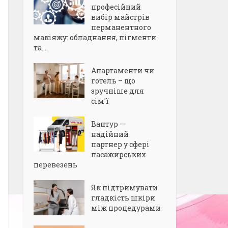
професійний
вибір майстрів
перманентного
макіяжу: обладнання, пігменти
та...
Апартаменти чи
готель – що
зручніше для
сім’ї
Вантур —
надійний
партнер у сфері
пасажирських
перевезень
Як підтримувати
гладкість шкіри
між процедурами