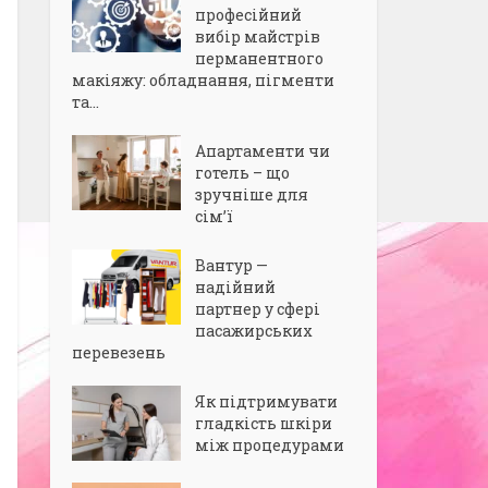
професійний
вибір майстрів
перманентного
макіяжу: обладнання, пігменти
та...
Апартаменти чи
готель – що
зручніше для
сім’ї
Вантур —
надійний
партнер у сфері
пасажирських
перевезень
Як підтримувати
гладкість шкіри
між процедурами