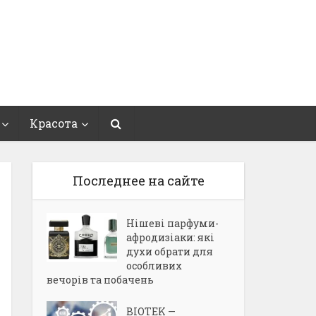
Красота
Последнее на сайте
Нішеві парфуми-
афродизіаки: які
духи обрати для
особливих
вечорів та побачень
BIOTEK —