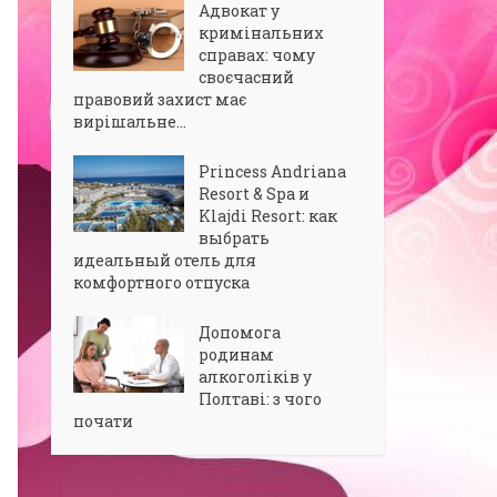
Адвокат у
кримінальних
справах: чому
своєчасний
правовий захист має
вирішальне...
Princess Andriana
Resort & Spa и
Klajdi Resort: как
выбрать
идеальный отель для
комфортного отпуска
Допомога
родинам
алкоголіків у
Полтаві: з чого
почати