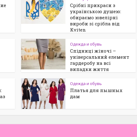
ние
Срібні прикраси з
українською душею:
обираємо ювелірні
вироби зі срібла від
Kviten
Одежда и обувь
а
Спідниці жіночі –
універсальний елемент
гардеробу на всі
випадки життя
Одежда и обувь
:
Платья для пышных
аз
дам