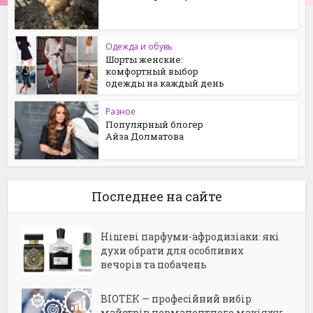
Одежда и обувь
Шорты женские:
комфортный выбор
одежды на каждый день
Разное
Популярный блогер
Айза Долматова
Последнее на сайте
Нішеві парфуми-афродизіаки: які
духи обрати для особливих
вечорів та побачень
BIOTEK — професійний вибір
майстрів перманентного макіяжу: