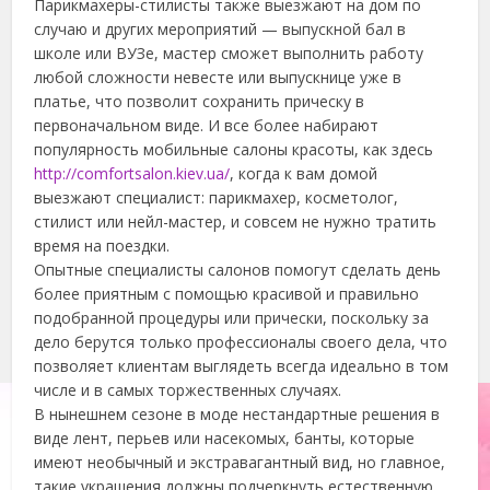
Парикмахеры-стилисты также выезжают на дом по
случаю и других мероприятий — выпускной бал в
школе или ВУЗе, мастер сможет выполнить работу
любой сложности невесте или выпускнице уже в
платье, что позволит сохранить прическу в
первоначальном виде. И все более набирают
популярность мобильные салоны красоты, как здесь
http://comfortsalon.kiev.ua/
, когда к вам домой
выезжают специалист: парикмахер, косметолог,
стилист или нейл-мастер, и совсем не нужно тратить
время на поездки.
Опытные специалисты салонов помогут сделать день
более приятным с помощью красивой и правильно
подобранной процедуры или прически, поскольку за
дело берутся только профессионалы своего дела, что
позволяет клиентам выглядеть всегда идеально в том
числе и в самых торжественных случаях.
В нынешнем сезоне в моде нестандартные решения в
виде лент, перьев или насекомых, банты, которые
имеют необычный и экстравагантный вид, но главное,
такие украшения должны подчеркнуть естественную