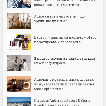
обладнання, пігменти та...
Апартаменти чи готель – що
зручніше для сім’ї
Вантур — надійний партнер у сфері
пасажирських перевезень
Як підтримувати гладкість шкіри
між процедурами
Адвокат у кримінальних справах:
чому своєчасний правовий захист
має вирішальне...
Princess Andriana Resort & Spa и
Klajdi Resort: как выбрать