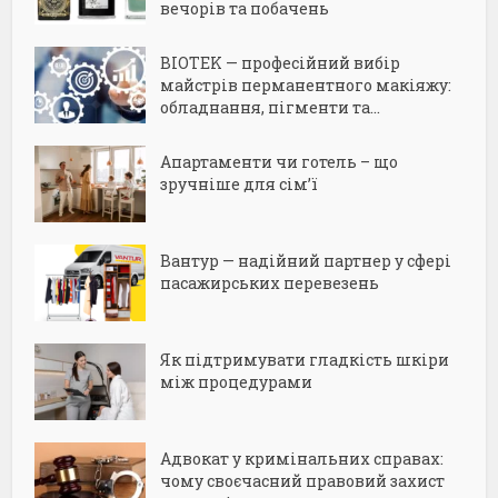
вечорів та побачень
BIOTEK — професійний вибір
майстрів перманентного макіяжу:
обладнання, пігменти та...
Апартаменти чи готель – що
зручніше для сім’ї
Вантур — надійний партнер у сфері
пасажирських перевезень
Як підтримувати гладкість шкіри
між процедурами
Адвокат у кримінальних справах:
чому своєчасний правовий захист