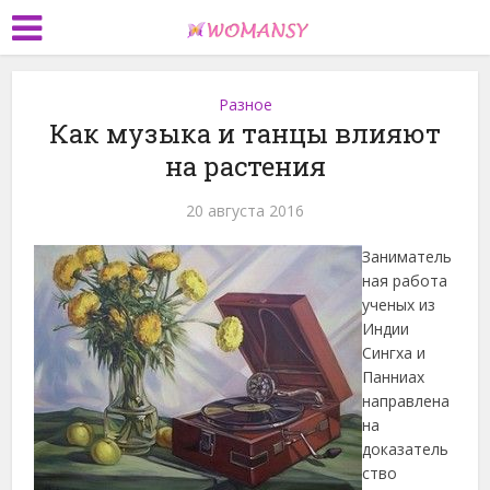
Разное
Как музыка и танцы влияют
на растения
20 августа 2016
Заниматель
ная работа
ученых из
Индии
Сингха и
Панниах
направлена
на
доказатель
ство